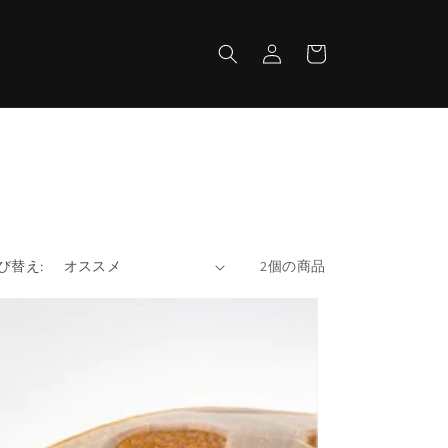
ロ
カ
グ
ー
イ
ト
ン
び替え:
2個の商品