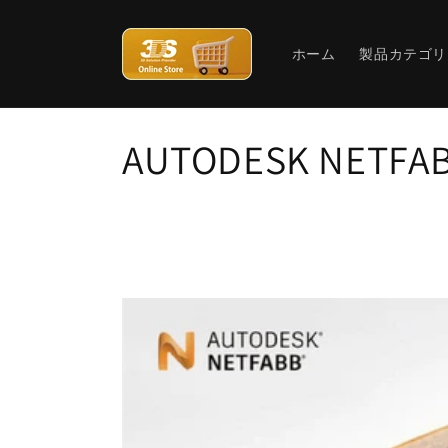
コンテ
ンツに
進む
ホーム
製品カテゴリ
コ
AUTODESK NETFA
レ
ク
シ
ョ
ン