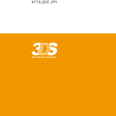
通
¥778,800 JPY
常
価
格