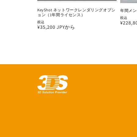
KeyShot ネットワークレンダリングオプシ
年間メンテナ
ョン（1年間ライセンス）
税込
通
¥228,8
税込
通
¥35,200 JPYから
常
常
価
価
格
格