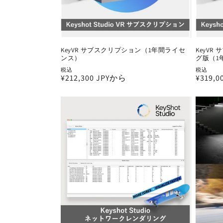
KeyVR サブスクリプション（1年間ライセ
KeyV
ンス）
グ版（1
税込
税込
通
¥212,300 JPYから
通
¥319,
常
常
価
価
格
格