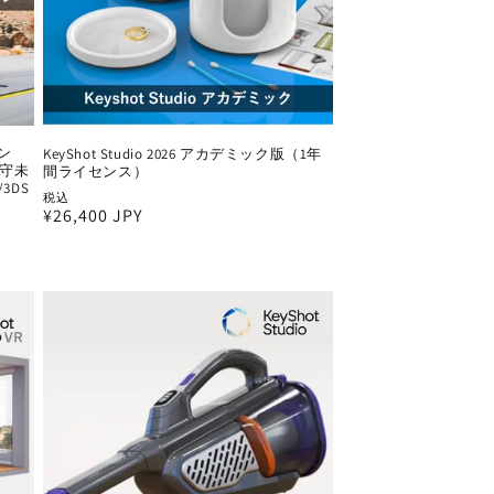
ション
KeyShot Studio 2026 アカデミック版（1年
守未
間ライセンス）
3DS
税込
通
¥26,400 JPY
常
価
格