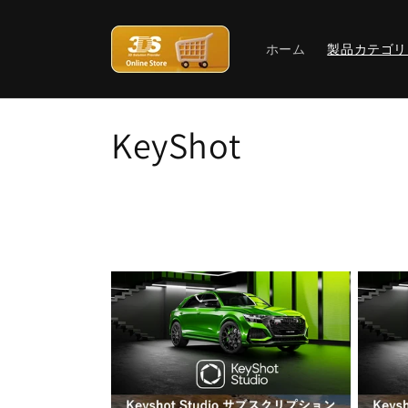
コンテ
ンツに
進む
ホーム
製品カテゴリ
コ
KeyShot
レ
ク
シ
ョ
ン