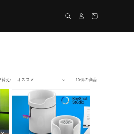
ロ
カ
グ
ー
イ
ト
ン
び替え:
10個の商品