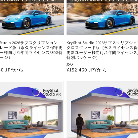
t Studio 2026サブスクリプション
KeyShot Studio 2026サブスクリプ
レード版（永久ライセンス保守更
クロスグレード版（永久ライセンス保
ー様向け/1年間ライセンス/3DS特
更新ユーザー様向け/1年間ライセンス/
ージ）
特別パッケージ）
税込
680 JPYから
通
¥152,460 JPYから
常
価
格