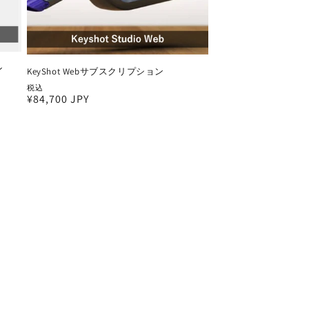
ン
KeyShot Webサブスクリプション
税込
通
¥84,700 JPY
常
価
格