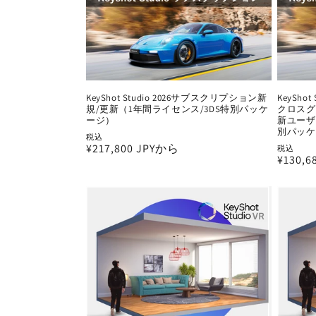
:
KeyShot Studio 2026サブスクリプション新
KeySho
規/更新（1年間ライセンス/3DS特別パッケ
クロスグ
ージ）
新ユーザ
別パッケ
税込
通
¥217,800 JPYから
税込
通
¥130,
常
常
価
価
格
格