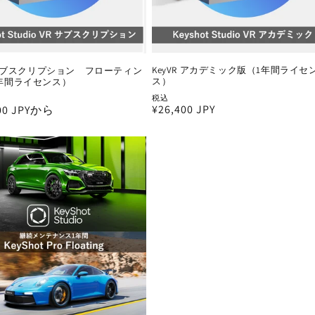
KeyVR アカデミック版（1年間ライセ
R サブスクリプション フローティン
ス）
年間ライセンス）
税込
通
¥26,400 JPY
000 JPYから
常
価
格