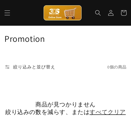
コンテ
ロ
カ
ンツに
グ
進む
ー
イ
ト
ン
コ
Promotion
レ
ク
絞り込みと並び替え
0個の商品
シ
ョ
ン
商品が見つかりません
:
絞り込みの数を減らす、または
すべてクリア