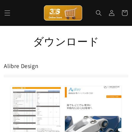
コンテ
ロ
カ
ンツに
グ
進む
ー
イ
ト
ン
ダウンロード
Alibre Design