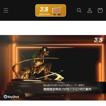
コンテ
ロ
カ
ンツに
グ
進む
ー
イ
ト
ン