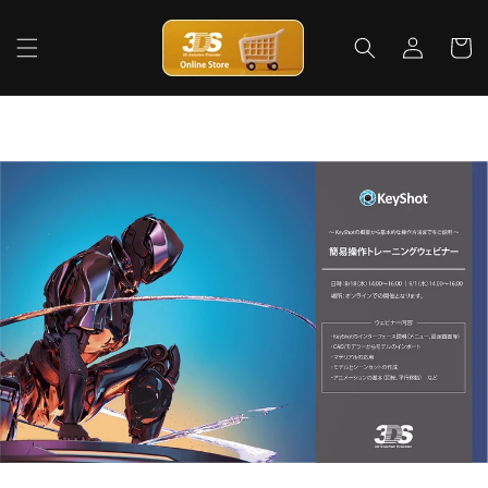
コンテ
ロ
カ
ンツに
グ
進む
ー
イ
ト
ン