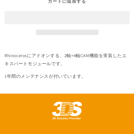
カートに追加する
付
付
き
き
の
の
数
数
量
量
を
を
減
増
ら
や
Rhinocerosにアドオンする、2軸+4軸CAM機能を実装したエ
す
す
キスパートモジュールです。
1年間のメンテナンスが付いています。