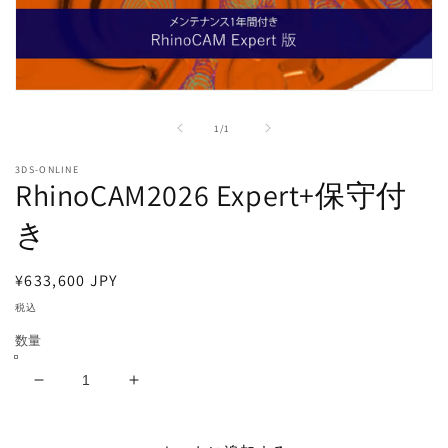
モ
ー
の
1
/
1
ダ
ル
で
3DS-ONLINE
RhinoCAM2026 Expert+保守付
メ
デ
き
ィ
ア
(1)
を
通
¥633,600 JPY
開
常
税込
く
価
数量
格
RhinoCAM2026
RhinoCAM2026
Expert+保
Expert+保
守
守