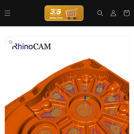
コンテ
ロ
カ
ンツに
グ
進む
ー
イ
ト
ン
商品情
報にス
キップ