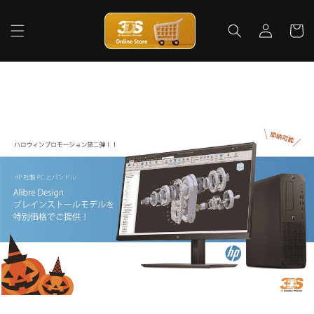
コンテ
ロ
カ
ンツに
グ
進む
ー
イ
ト
ン